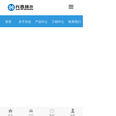
끀
首页
关于兴合
产品中心
工程中心
联系我们
낀
뀵
ꄒ
넙
首页
产品
案例
加盟