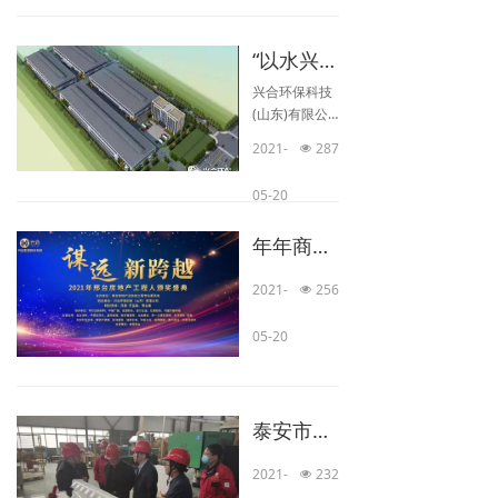
“以水兴城，和合广生” 兴合环保科技(山东)有限公司落地在泰安国家级高新开发区
兴合环保科技
(山东)有限公
司坐落在美丽
2021-
287
넶
的五岳之首泰
山脚下，公司
05-20
位于山东省泰
安市国家级高
年年商机无限，岁岁精彩有约
新区，公司占
地54956平方
2021-
256
米，仓储面积
넶
18000平方
米，是一家集
05-20
研发、设计、
生产、销售、
国际贸易为一
体的科技型企
泰安市科协领导、高新区管委会领导一行调研兴合环保科技
业，公司通过
了ISO9001国
2021-
232
넶
际质量体系、I