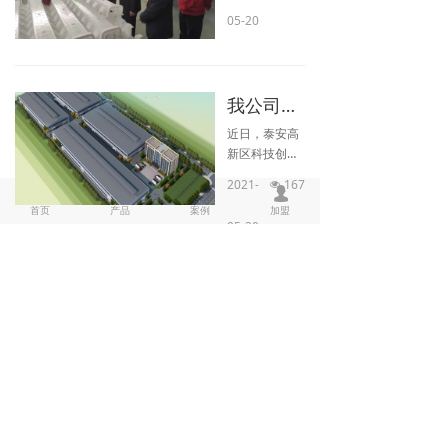
SO14000环境
05-20
体系、职业健
康安全管理体
系、知识产权
管理体系认
我公司列入申报高新技术企业重点培育名单
证，并获得国
近日，泰安高
家专利50余
新区科技创新
项。
部对多家企业
2021-
167
넶
낀
뀵
ꄒ
进行走访调
넙
首页
产品
案例
加盟
研，指导申报
05-20
企业规范经
营、高质量经
上一页
1
/
13
下一页
营，为企业能
够成功认定高
新技术企业奠
微信看新闻
定基础。泰安
市共有20余家
企业列入公示
名单，兴合环
保科技（山
东）有限公司